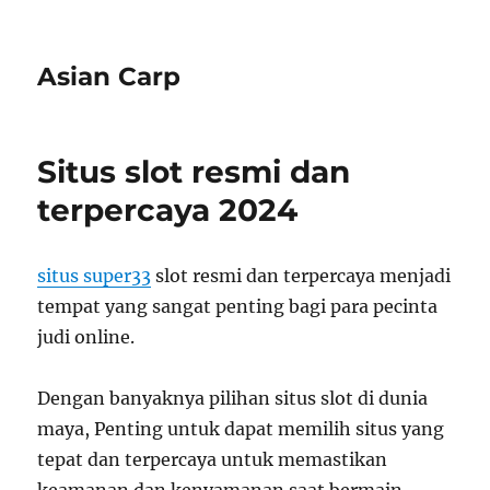
Asian Carp
Situs slot resmi dan
terpercaya 2024
situs super33
slot resmi dan terpercaya menjadi
tempat yang sangat penting bagi para pecinta
judi online.
Dengan banyaknya pilihan situs slot di dunia
maya, Penting untuk dapat memilih situs yang
tepat dan terpercaya untuk memastikan