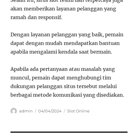
Selain itu, situs slot resmi dan terpercaya juga
akan memberikan layanan pelanggan yang
ramah dan responsif.
Dengan layanan pelanggan yang baik, pemain
dapat dengan mudah mendapatkan bantuan
apabila mengalami kendala saat bermain.
Apabila ada pertanyaan atau masalah yang
muncul, pemain dapat menghubungi tim
dukungan pelanggan situs tersebut melalui
berbagai metode komunikasi yang disediakan.
Author
Posted
Categories
admin
04/04/2024
Slot Online
on