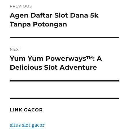
Post
PREVIOUS
navigation
Agen Daftar Slot Dana 5k
Previous
post:
Tanpa Potongan
NEXT
Yum Yum Powerways™: A
Next
post:
Delicious Slot Adventure
LINK GACOR
situs slot gacor