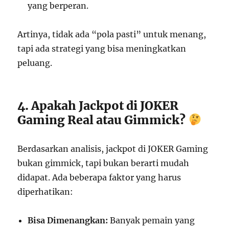
yang berperan.
Artinya, tidak ada “pola pasti” untuk menang,
tapi ada strategi yang bisa meningkatkan
peluang.
4. Apakah Jackpot di JOKER
Gaming Real atau Gimmick?
Berdasarkan analisis, jackpot di JOKER Gaming
bukan gimmick, tapi bukan berarti mudah
didapat. Ada beberapa faktor yang harus
diperhatikan:
Bisa Dimenangkan:
Banyak pemain yang