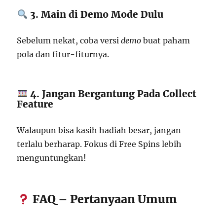
3. Main di Demo Mode Dulu
Sebelum nekat, coba versi
demo
buat paham
pola dan fitur-fiturnya.
4. Jangan Bergantung Pada Collect
Feature
Walaupun bisa kasih hadiah besar, jangan
terlalu berharap. Fokus di Free Spins lebih
menguntungkan!
FAQ – Pertanyaan Umum