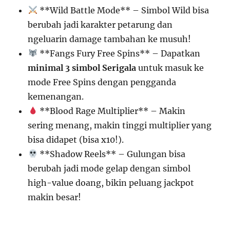
**Wild Battle Mode** – Simbol Wild bisa
berubah jadi karakter petarung dan
ngeluarin damage tambahan ke musuh!
**Fangs Fury Free Spins** – Dapatkan
minimal 3 simbol Serigala
untuk masuk ke
mode Free Spins dengan pengganda
kemenangan.
**Blood Rage Multiplier** – Makin
sering menang, makin tinggi multiplier yang
bisa didapet (bisa x10!).
**Shadow Reels** – Gulungan bisa
berubah jadi mode gelap dengan simbol
high-value doang, bikin peluang jackpot
makin besar!