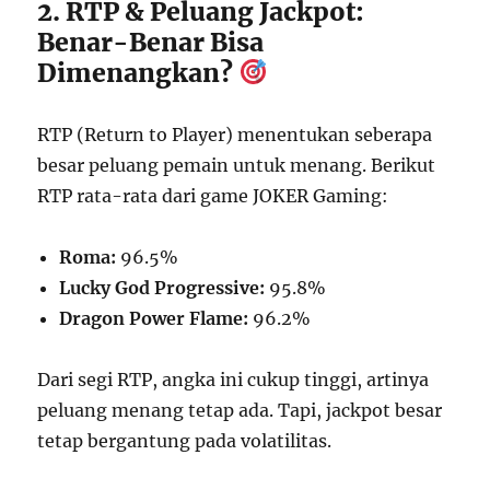
2. RTP & Peluang Jackpot:
Benar-Benar Bisa
Dimenangkan?
RTP (Return to Player) menentukan seberapa
besar peluang pemain untuk menang. Berikut
RTP rata-rata dari game JOKER Gaming:
Roma:
96.5%
Lucky God Progressive:
95.8%
Dragon Power Flame:
96.2%
Dari segi RTP, angka ini cukup tinggi, artinya
peluang menang tetap ada. Tapi, jackpot besar
tetap bergantung pada volatilitas.