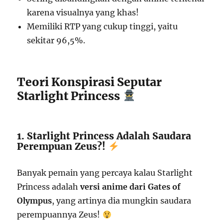
karena visualnya yang khas!
Memiliki RTP yang cukup tinggi, yaitu
sekitar 96,5%.
Teori Konspirasi Seputar
Starlight Princess
1. Starlight Princess Adalah Saudara
Perempuan Zeus?!
Banyak pemain yang percaya kalau Starlight
Princess adalah
versi anime dari Gates of
Olympus
, yang artinya dia mungkin saudara
perempuannya Zeus!