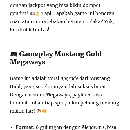
dengan jackpot yang bisa bikin dompet
gendut!
Tapi… apakah game ini beneran
cuan atau cuma jebakan betmen belaka? Yuk,
kita kulik tuntas!
Gameplay Mustang Gold
Megaways
Game ini adalah versi
upgrade
dari
Mustang
Gold
, yang sebelumnya udah sukses berat.
Dengan sistem
Megaways
, paylines bisa
berubah-ubah tiap spin, bikin peluang menang
makin liar!
Format:
6 gulungan dengan
Megaways
, bisa