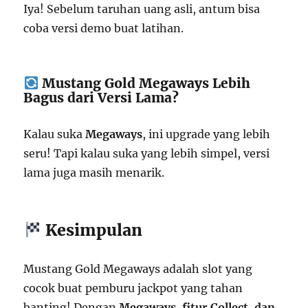
Iya! Sebelum taruhan uang asli, antum bisa
coba versi demo buat latihan.
Mustang Gold Megaways Lebih
Bagus dari Versi Lama?
Kalau suka
Megaways
, ini upgrade yang lebih
seru! Tapi kalau suka yang lebih simpel, versi
lama juga masih menarik.
Kesimpulan
Mustang Gold Megaways adalah slot yang
cocok buat pemburu jackpot yang tahan
banting! Dengan
Megaways, fitur Collect, dan