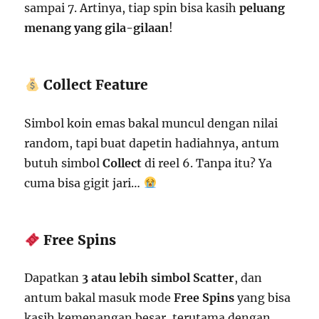
sampai 7. Artinya, tiap spin bisa kasih
peluang
menang yang gila-gilaan
!
Collect Feature
Simbol koin emas bakal muncul dengan nilai
random, tapi buat dapetin hadiahnya, antum
butuh simbol
Collect
di reel 6. Tanpa itu? Ya
cuma bisa gigit jari…
Free Spins
Dapatkan
3 atau lebih simbol Scatter
, dan
antum bakal masuk mode
Free Spins
yang bisa
kasih kemenangan besar, terutama dengan