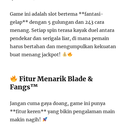
Game ini adalah slot bertema **fantasi-
gelap** dengan 5 gulungan dan 243 cara
menang. Setiap spin terasa kayak duel antara
pendekar dan serigala liar, di mana pemain
harus bertahan dan mengumpulkan kekuatan
buat menang jackpot!
Fitur Menarik Blade &
Fangs™
Jangan cuma gaya doang, game ini punya
**fitur keren** yang bikin pengalaman main
makin nagih!