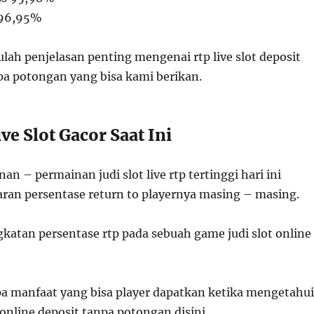
 96,95%
tulah penjelasan penting mengenai rtp live slot deposit
npa potongan yang bisa kami berikan.
ve Slot Gacor Saat Ini
an – permainan judi slot live rtp tertinggi hari ini
an persentase return to playernya masing – masing.
katan persentase rtp pada sebuah game judi slot online
a manfaat yang bisa player dapatkan ketika mengetahui
t online deposit tanpa potongan disini.