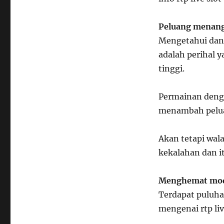
Peluang menang
Mengetahui dan m
adalah perihal 
tinggi.
Permainan denga
menambah peluan
Akan tetapi wal
kekalahan dan it
Menghemat mo
Terdapat puluha
mengenai rtp liv