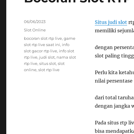
Posted
06/06/2023
Situs judi slot
rt
on
Categories
Slot Online
memiliki sejumla
Tags
bocoran slot rtp live
,
game
slot rtp live saat ini
,
info
dengan persenta
slot gacor rtp live
,
info slot
slot paling tingg
rtp live
,
judi slot
,
nama slot
rtp live
,
situs slot
,
slot
online
,
slot rtp live
Perlu kita ketah
nilai persentase
dari total taruh
dengan jangka w
Pada situs rtp l
bisa mendapatka