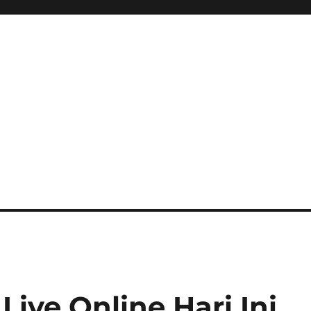
Live Online Hari Ini