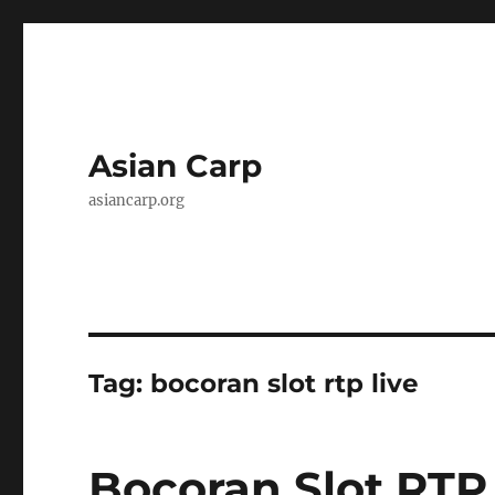
Asian Carp
asiancarp.org
Tag:
bocoran slot rtp live
Bocoran Slot RTP 