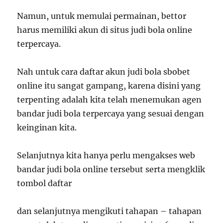
Namun, untuk memulai permainan, bettor
harus memiliki akun di situs judi bola online
terpercaya.
Nah untuk cara daftar akun judi bola sbobet
online itu sangat gampang, karena disini yang
terpenting adalah kita telah menemukan agen
bandar judi bola terpercaya yang sesuai dengan
keinginan kita.
Selanjutnya kita hanya perlu mengakses web
bandar judi bola online tersebut serta mengklik
tombol daftar
dan selanjutnya mengikuti tahapan – tahapan