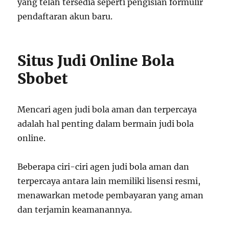
yang telah tersedia seperti pengisian formulir
pendaftaran akun baru.
Situs Judi Online Bola
Sbobet
Mencari agen judi bola aman dan terpercaya
adalah hal penting dalam bermain judi bola
online.
Beberapa ciri-ciri agen judi bola aman dan
terpercaya antara lain memiliki lisensi resmi,
menawarkan metode pembayaran yang aman
dan terjamin keamanannya.