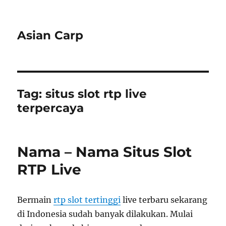
Asian Carp
Tag:
situs slot rtp live
terpercaya
Nama – Nama Situs Slot
RTP Live
Bermain
rtp slot tertinggi
live terbaru sekarang
di Indonesia sudah banyak dilakukan. Mulai