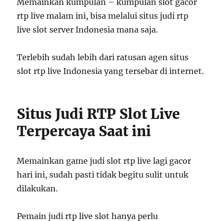
Memainkan kumpulan – kumpulan slot gacor
rtp live malam ini, bisa melalui situs judi rtp
live slot server Indonesia mana saja.
Terlebih sudah lebih dari ratusan agen situs
slot rtp live Indonesia yang tersebar di internet.
Situs Judi RTP Slot Live
Terpercaya Saat ini
Memainkan game judi slot rtp live lagi gacor
hari ini, sudah pasti tidak begitu sulit untuk
dilakukan.
Pemain judi rtp live slot hanya perlu