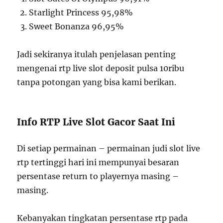
Starlight Princess 95,98%
Sweet Bonanza 96,95%
Jadi sekiranya itulah penjelasan penting
mengenai rtp live slot deposit pulsa 10ribu
tanpa potongan yang bisa kami berikan.
Info RTP Live Slot Gacor Saat Ini
Di setiap permainan – permainan judi slot live
rtp tertinggi hari ini mempunyai besaran
persentase return to playernya masing –
masing.
Kebanyakan tingkatan persentase rtp pada