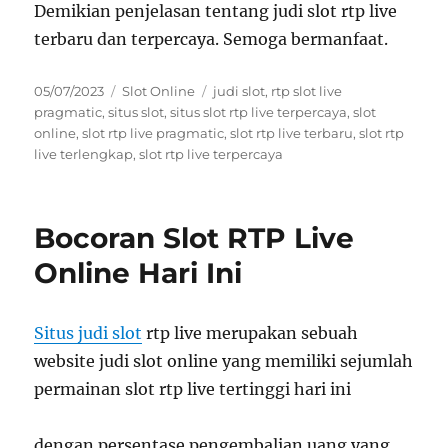
Demikian penjelasan tentang judi slot rtp live
terbaru dan terpercaya. Semoga bermanfaat.
Posted
Categories
Tags
05/07/2023
Slot Online
judi slot
,
rtp slot live
on
pragmatic
,
situs slot
,
situs slot rtp live terpercaya
,
slot
online
,
slot rtp live pragmatic
,
slot rtp live terbaru
,
slot rtp
live terlengkap
,
slot rtp live terpercaya
Bocoran Slot RTP Live
Online Hari Ini
Situs judi slot
rtp live merupakan sebuah
website judi slot online yang memiliki sejumlah
permainan slot rtp live tertinggi hari ini
dengan persentase pengembalian uang yang