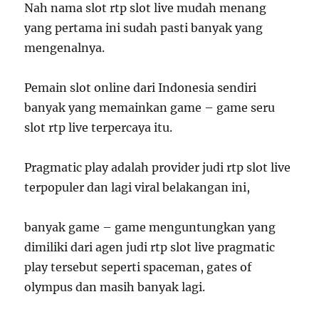
Nah nama slot rtp slot live mudah menang
yang pertama ini sudah pasti banyak yang
mengenalnya.
Pemain slot online dari Indonesia sendiri
banyak yang memainkan game – game seru
slot rtp live terpercaya itu.
Pragmatic play adalah provider judi rtp slot live
terpopuler dan lagi viral belakangan ini,
banyak game – game menguntungkan yang
dimiliki dari agen judi rtp slot live pragmatic
play tersebut seperti spaceman, gates of
olympus dan masih banyak lagi.