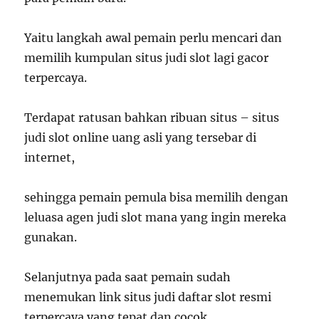
Yaitu langkah awal pemain perlu mencari dan
memilih kumpulan situs judi slot lagi gacor
terpercaya.
Terdapat ratusan bahkan ribuan situs – situs
judi slot online uang asli yang tersebar di
internet,
sehingga pemain pemula bisa memilih dengan
leluasa agen judi slot mana yang ingin mereka
gunakan.
Selanjutnya pada saat pemain sudah
menemukan link situs judi daftar slot resmi
terpercaya yang tepat dan cocok,