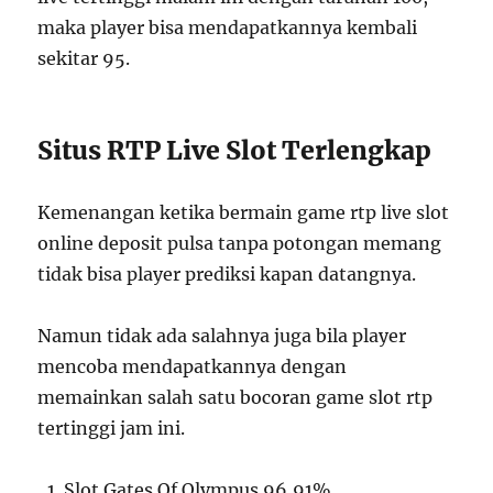
maka player bisa mendapatkannya kembali
sekitar 95.
Situs RTP Live Slot Terlengkap
Kemenangan ketika bermain game rtp live slot
online deposit pulsa tanpa potongan memang
tidak bisa player prediksi kapan datangnya.
Namun tidak ada salahnya juga bila player
mencoba mendapatkannya dengan
memainkan salah satu bocoran game slot rtp
tertinggi jam ini.
Slot Gates Of Olympus 96,91%