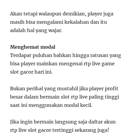
Akan tetapi walaupun demikian, player juga
masih bisa mengalami kekalahan dan itu
adalah hal yang wajar.
Menghemat modal
Terdapat puluhan bahkan hingga ratusan yang
bisa player mainkan mengenai rtp live game
slot gacor hari ini.
Bukan perihal yang mustahil jika player profit
besar dalam bermain slot rtp live paling tinggi
saat ini menggunakan modal kecil.
Jika ingin bermain langsung saja daftar akun
rtp live slot gacor tertinggi sekarang juga!