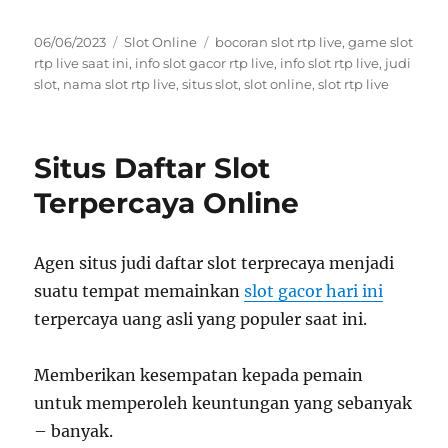
Posted
Categories
Tags
06/06/2023
Slot Online
bocoran slot rtp live
,
game slot
on
rtp live saat ini
,
info slot gacor rtp live
,
info slot rtp live
,
judi
slot
,
nama slot rtp live
,
situs slot
,
slot online
,
slot rtp live
Situs Daftar Slot
Terpercaya Online
Agen situs judi daftar slot terprecaya menjadi
suatu tempat memainkan
slot gacor hari ini
terpercaya uang asli yang populer saat ini.
Memberikan kesempatan kepada pemain
untuk memperoleh keuntungan yang sebanyak
– banyak.