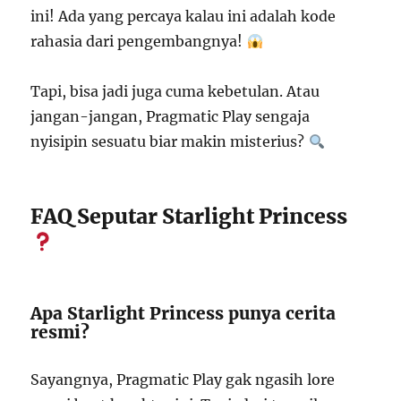
ini! Ada yang percaya kalau ini adalah kode
rahasia dari pengembangnya!
Tapi, bisa jadi juga cuma kebetulan. Atau
jangan-jangan, Pragmatic Play sengaja
nyisipin sesuatu biar makin misterius?
FAQ Seputar Starlight Princess
Apa Starlight Princess punya cerita
resmi?
Sayangnya, Pragmatic Play gak ngasih lore