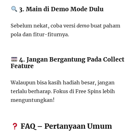
3. Main di Demo Mode Dulu
Sebelum nekat, coba versi
demo
buat paham
pola dan fitur-fiturnya.
4. Jangan Bergantung Pada Collect
Feature
Walaupun bisa kasih hadiah besar, jangan
terlalu berharap. Fokus di Free Spins lebih
menguntungkan!
FAQ – Pertanyaan Umum