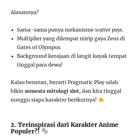
Alasannya?
Sama-sama punya mekanisme
scatter pays
.
Multiplier yang dilempar mirip gaya Zeus di
Gates of Olympus.
Background kerajaan di langit kayak tempat
tinggal para dewa!
Kalau beneran, berarti Pragmatic Play udah
bikin
semesta mitologi slot
, dan kita tinggal
nunggu siapa karakter berikutnya!
2. Terinspirasi dari Karakter Anime
Populer?!