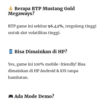
Berapa RTP Mustang Gold
Megaways?
RTP game ini sekitar
96.42%
, tergolong tinggi
untuk slot volatilitas tinggi.
Bisa Dimainkan di HP?
Yes, game ini 100% mobile-friendly! Bisa
dimainkan di HP Android & iOS tanpa
hambatan.
Ada Mode Demo?