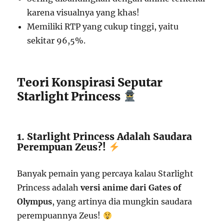
karena visualnya yang khas!
Memiliki RTP yang cukup tinggi, yaitu
sekitar 96,5%.
Teori Konspirasi Seputar
Starlight Princess
1. Starlight Princess Adalah Saudara
Perempuan Zeus?!
Banyak pemain yang percaya kalau Starlight
Princess adalah
versi anime dari Gates of
Olympus
, yang artinya dia mungkin saudara
perempuannya Zeus!