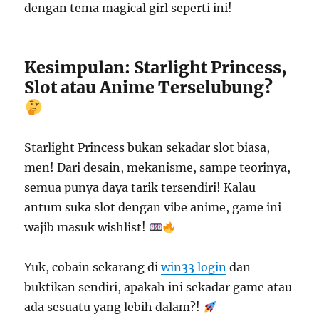
dengan tema magical girl seperti ini!
Kesimpulan: Starlight Princess,
Slot atau Anime Terselubung?
Starlight Princess bukan sekadar slot biasa,
men! Dari desain, mekanisme, sampe teorinya,
semua punya daya tarik tersendiri! Kalau
antum suka slot dengan vibe anime, game ini
wajib masuk wishlist!
Yuk, cobain sekarang di
win33 login
dan
buktikan sendiri, apakah ini sekadar game atau
ada sesuatu yang lebih dalam?!