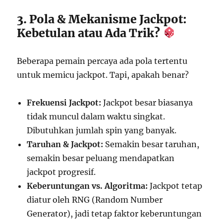
3. Pola & Mekanisme Jackpot:
Kebetulan atau Ada Trik?
Beberapa pemain percaya ada pola tertentu
untuk memicu jackpot. Tapi, apakah benar?
Frekuensi Jackpot:
Jackpot besar biasanya
tidak muncul dalam waktu singkat.
Dibutuhkan jumlah spin yang banyak.
Taruhan & Jackpot:
Semakin besar taruhan,
semakin besar peluang mendapatkan
jackpot progresif.
Keberuntungan vs. Algoritma:
Jackpot tetap
diatur oleh RNG (Random Number
Generator), jadi tetap faktor keberuntungan