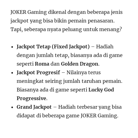
JOKER Gaming dikenal dengan beberapa jenis
jackpot yang bisa bikin pemain penasaran.
Tapi, seberapa nyata peluang untuk menang?
Jackpot Tetap (Fixed Jackpot)
– Hadiah
dengan jumlah tetap, biasanya ada di game
seperti
Roma
dan
Golden Dragon
.
Jackpot Progresif
– Nilainya terus
meningkat seiring jumlah taruhan pemain.
Biasanya ada di game seperti
Lucky God
Progressive
.
Grand Jackpot
– Hadiah terbesar yang bisa
didapat di beberapa game JOKER Gaming.