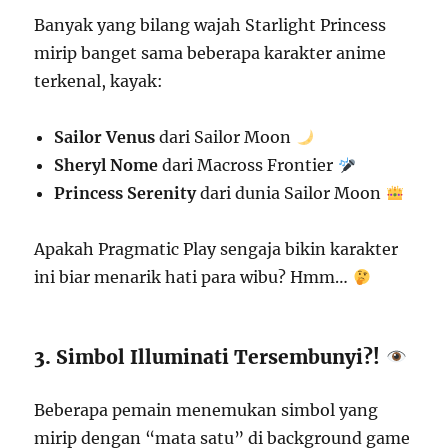
Banyak yang bilang wajah Starlight Princess
mirip banget sama beberapa karakter anime
terkenal, kayak:
Sailor Venus
dari Sailor Moon
Sheryl Nome
dari Macross Frontier
Princess Serenity
dari dunia Sailor Moon
Apakah Pragmatic Play sengaja bikin karakter
ini biar menarik hati para wibu? Hmm…
3. Simbol Illuminati Tersembunyi?!
Beberapa pemain menemukan simbol yang
mirip dengan “mata satu” di background game