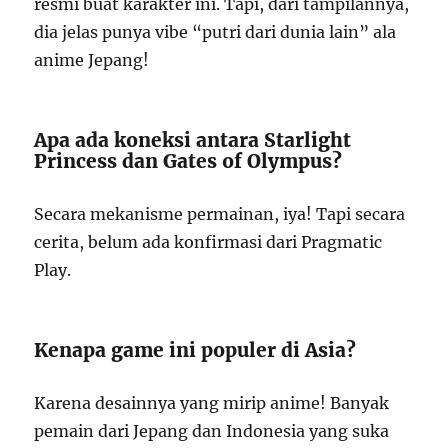
resmi buat karakter ini. Tapi, dari tampilannya,
dia jelas punya vibe “putri dari dunia lain” ala
anime Jepang!
Apa ada koneksi antara Starlight
Princess dan Gates of Olympus?
Secara mekanisme permainan, iya! Tapi secara
cerita, belum ada konfirmasi dari Pragmatic
Play.
Kenapa game ini populer di Asia?
Karena desainnya yang mirip anime! Banyak
pemain dari Jepang dan Indonesia yang suka