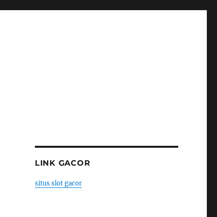
LINK GACOR
situs slot gacor