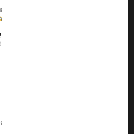
i
!
!
n
i