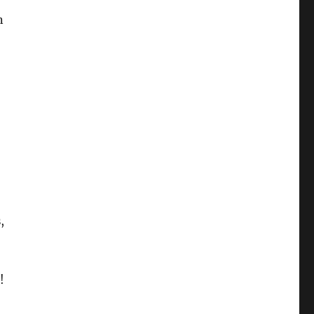
n
s
,
!