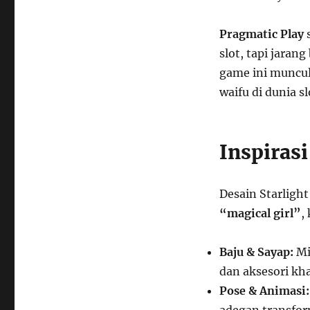
Pragmatic Play
s
slot, tapi jaran
game ini muncul
waifu di dunia s
Inspirasi
Desain Starlight
“magical girl”
,
Baju & Sayap:
Mi
dan aksesori kh
Pose & Animasi: