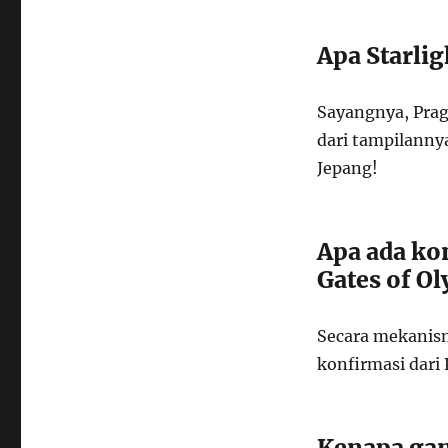
Apa Starlig
Sayangnya, Pragm
dari tampilannya
Jepang!
Apa ada kon
Gates of O
Secara mekanism
konfirmasi dari 
Kenapa gam