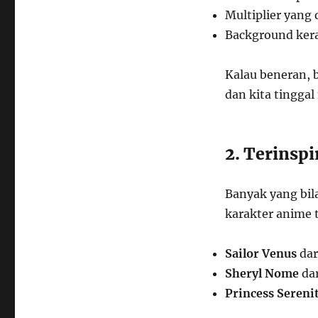
Multiplier yang 
Background kera
Kalau beneran, b
dan kita tingga
2. Terinspi
Banyak yang bil
karakter anime 
Sailor Venus
dar
Sheryl Nome
dar
Princess Sereni