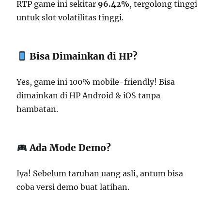
RTP game ini sekitar
96.42%
, tergolong tinggi
untuk slot volatilitas tinggi.
Bisa Dimainkan di HP?
Yes, game ini 100% mobile-friendly! Bisa
dimainkan di HP Android & iOS tanpa
hambatan.
Ada Mode Demo?
Iya! Sebelum taruhan uang asli, antum bisa
coba versi demo buat latihan.