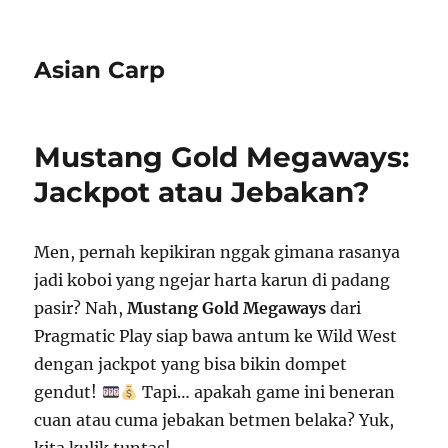
Asian Carp
Mustang Gold Megaways:
Jackpot atau Jebakan?
Men, pernah kepikiran nggak gimana rasanya
jadi koboi yang ngejar harta karun di padang
pasir? Nah,
Mustang Gold Megaways
dari
Pragmatic Play siap bawa antum ke Wild West
dengan jackpot yang bisa bikin dompet
gendut!
Tapi… apakah game ini beneran
cuan atau cuma jebakan betmen belaka? Yuk,