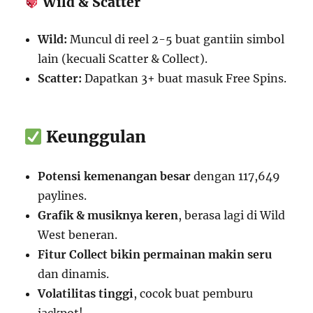
Wild & Scatter
Wild:
Muncul di reel 2-5 buat gantiin simbol
lain (kecuali Scatter & Collect).
Scatter:
Dapatkan 3+ buat masuk Free Spins.
Keunggulan
Potensi kemenangan besar
dengan 117,649
paylines.
Grafik & musiknya keren
, berasa lagi di Wild
West beneran.
Fitur Collect bikin permainan makin seru
dan dinamis.
Volatilitas tinggi
, cocok buat pemburu