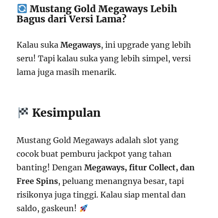
Mustang Gold Megaways Lebih
Bagus dari Versi Lama?
Kalau suka
Megaways
, ini upgrade yang lebih
seru! Tapi kalau suka yang lebih simpel, versi
lama juga masih menarik.
Kesimpulan
Mustang Gold Megaways adalah slot yang
cocok buat pemburu jackpot yang tahan
banting! Dengan
Megaways, fitur Collect, dan
Free Spins
, peluang menangnya besar, tapi
risikonya juga tinggi. Kalau siap mental dan
saldo, gaskeun!